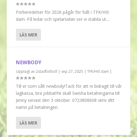
Förberedelser för 2026 pågår för fullt i TFK/HIS
dam. På ledar och spelarsidan ser vi stabila ut....
LÄS MER
NEWBODY
Upplagt av
2stadfotboll
|
sep 27, 2025
|
TFK/HIS dam
|
Till er som sålt newbody!Tack för att ni bidragit till vår
lagkassa, bra jobbat!Ni skall Swisha betalningarna till
Jenny senast den 3 oktober. 0723808608 skriv ditt
namn på betalningen.
LÄS MER