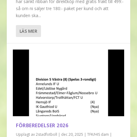
har sänkt ribban för direktköp med gratis frakt till 499:-
så om ni säljer tre 180:- paket per kund och att
kunden ska...
LÄS MER
FÖRBEREDELSER 2026
Upplagt av
2stadfotboll
|
dec 20, 2025
|
TFK/HIS dam
|