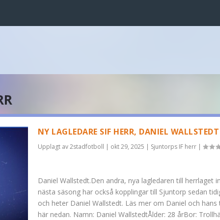
RR
NY LAGLEDARE SIF HERR, DANIEL WALLSTEDT
Upplagt av
2stadfotboll
|
okt 29, 2025
|
Sjuntorps IF herr
|
Daniel Wallstedt.Den andra, nya lagledaren till herrlaget i
nästa säsong har också kopplingar till Sjuntorp sedan tid
och heter Daniel Wallstedt. Läs mer om Daniel och hans 
här nedan. Namn: Daniel WallstedtÅlder: 28 årBor: Trollhä