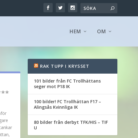
HEM
OM
RAK TUPP I KRYSSET
101 bilder från FC Trollhättans
seger mot P18 IK
100 bilder! FC Trollhättan F17 –
Alingsås Kvinnliga IK
nför
igare
80 bilder från derbyt TFK/HIS – TIF
tankar
U
ttan,