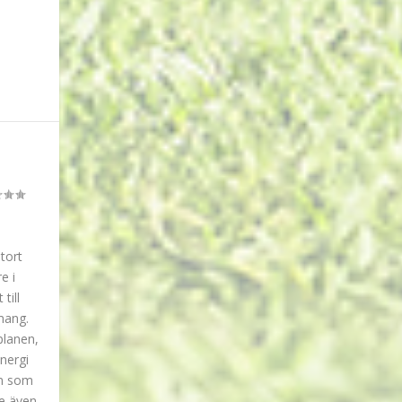
stort
e i
till
mang.
planen,
energi
en som
re även