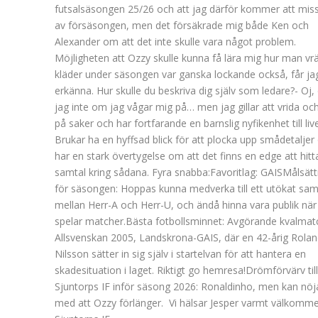
futsalsäsongen 25/26 och att jag därför kommer att miss
av försäsongen, men det försäkrade mig både Ken och
Alexander om att det inte skulle vara något problem.
Möjligheten att Ozzy skulle kunna få lära mig hur man vr
kläder under säsongen var ganska lockande också, får ja
erkänna. Hur skulle du beskriva dig själv som ledare?- Oj, 
jag inte om jag vågar mig på… men jag gillar att vrida oc
på saker och har fortfarande en barnslig nyfikenhet till live
Brukar ha en hyffsad blick för att plocka upp smådetaljer
har en stark övertygelse om att det finns en edge att hitta
samtal kring sådana. Fyra snabba:Favoritlag: GAISMålsätt
för säsongen: Hoppas kunna medverka till ett utökat sa
mellan Herr-A och Herr-U, och ändå hinna vara publik nä
spelar matcher.Bästa fotbollsminnet: Avgörande kvalmatch
Allsvenskan 2005, Landskrona-GAIS, där en 42-årig Rola
Nilsson sätter in sig själv i startelvan för att hantera en
skadesituation i laget. Riktigt go hemresa!Drömförvärv till
Sjuntorps IF inför säsong 2026: Ronaldinho, men kan nöj
med att Ozzy förlänger. Vi hälsar Jesper varmt välkommen