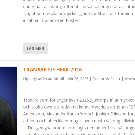
under nästa säsong, efter att futsal-säsongen är avslutad
Något som vi alla är mycket glada för.Stort tack för dina
insatser i tränarrollen Krister!
LÄS MER
TRÄNARE SIF HERR 2026
Upplagt av
2stadfotboll
|
okt 26, 2025
|
Sjuntorps IF herr
|
Tränare som förlänger även 2026.Sjuntorps IF är mycket
och stolta över att redan nu kunna meddela att Johan ”B
Andersson, Alexander Karlström och Joakim Eriksson fort
att leda och utveckla herrlaget även nästa säsong i divisi
4. Det gedigna arbete som lagts ned under flera säsonge
fortsätter därmed att byggas vidare på i division 4, där S