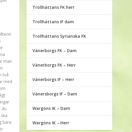
sper
Trollhättans FK herr
Trollhättans IF dam
lteori
Trollhättans Syrianska FK
m
re
Vänerborgs FK – Dam
ina
är man
Vänerborgs FK – Herr
en
m två
Vänerborgs IF – Herr
har med
som
Vänersborgs IF – Dam
igt
ingar
Wargöns IK – Dam
t du
 ska
g bara
Wargöns IK – Herr
ör