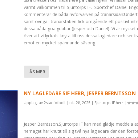
blåa dressen och näta nere på vallen igen! Vi hälsar Dani
varmt välkommen till Sjuntorps IF. Sportchef Daniel Eng
kommenterar de båda nyförvärven på tränarsidan:Under
samt övriga i tränarstaben fick omgående ett positivt intr
dessa båda goa gubbar (Jesper och Daniel). Vi är mycket
över att vi lyckats knyta till oss dessa lagledare och ser f
emot en mycket spännande säsong.
LÄS MER
NY LAGLEDARE SIF HERR, JESPER BERNTSSON
Upplagt av
2stadfotboll
|
okt 28, 2025
|
Sjuntorps IF herr
|
Jesper Berntsson.Sjuntorps IF kan med glädje meddela at
herrlaget har knutit till sig två nya lagledare där den förs