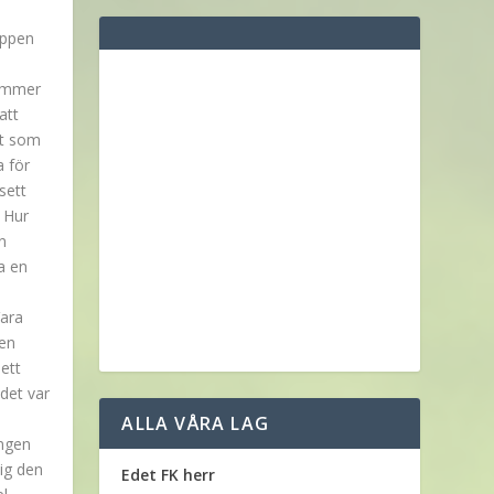
uppen
kommer
att
et som
a för
sett
 Hur
n
a en
Vara
 en
ett
 det var
ALLA VÅRA LAG
ongen
ig den
Edet FK herr