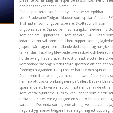
presenteras här idag, är Jesper Berntsson.Läs mer om Je
och hans tankar nedan. Namn: Per
Åke Jesper BerntssonÅlder: Typ 36?Bor: SylteJobbar
som: StuderandeTidigare klubbar som spelare/ledare: IFK
Trollhättan som ungdomsspelare, Skoftebyns IF som
ungdomsledare, Sjuntorps IF som ungdomsledare, FC Bol
som spelare, Upphärads IS som spelare, GAIS Futsal so
ledare Varmt välkommen till herrtruppen som ny lagleda
Jesper. När frågan kom gällande detta uppdrag hur gick d
tankar då?- Tack! Jag blev både överraskad och hedrad n
hörde av sig. Hade pratat lite löst om att stötta Herr-U d
kommande säsongen och tänkte spontant att det lät so
förenliga åtaganden. Har ju rötter här ute och Sjuntorp 
åren kommit att bli mig varmt om hjärtat, så det känns 
hemma att traska omkring nere på Vallen. Det ska bli väld
spännande att få vara med och möta en del av de utman
som väntar Sjuntorps IF 2026! Vad var det som gjorde at
tackade ja?- Det var egentligen en s.k. ‘no-brainer’ om jag
vara ärlig. Det enda som gjorde att jag tvekade var att ja
någon dryg månad tidigare hade åtagit mig ett uppdrag f