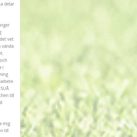
a delar
änger
g
det vet
h vända
t.
 och
 i
ning
marbete
r SUÅ
en till
nd
a mig
 till