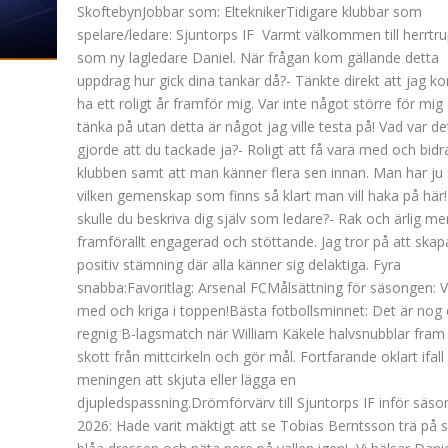
SkoftebynJobbar som: ElteknikerTidigare klubbar som
spelare/ledare: Sjuntorps IF Varmt välkommen till herrtr
som ny lagledare Daniel. När frågan kom gällande detta
uppdrag hur gick dina tankar då?- Tänkte direkt att jag 
ha ett roligt år framför mig. Var inte något större för mig 
tänka på utan detta är något jag ville testa på! Vad var d
gjorde att du tackade ja?- Roligt att få vara med och bidr
klubben samt att man känner flera sen innan. Man har ju 
vilken gemenskap som finns så klart man vill haka på här!
skulle du beskriva dig själv som ledare?- Rak och ärlig me
framförallt engagerad och stöttande. Jag tror på att skap
positiv stämning där alla känner sig delaktiga. Fyra
snabba:Favoritlag: Arsenal FCMålsättning för säsongen: 
med och kriga i toppen!Bästa fotbollsminnet: Det är nog
regnig B-lagsmatch när William Käkele halvsnubblar fram 
skott från mittcirkeln och gör mål. Fortfarande oklart ifall
meningen att skjuta eller lägga en
djupledspassning.Drömförvärv till Sjuntorps IF inför säs
2026: Hade varit mäktigt att se Tobias Berntsson trä på s