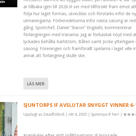
är tillbaka igen till 2026.Vi ser med tillförsikt fram emot at
följa hur laget formas, utvecklas och förstärks inför de n
utmaningarna. Förberedelserna inför nästa säsong är redan
gång. Sportchef, Daniel ”Baron” Engdahl, kommenterar
förlängningen med tränarna: Jag är förbaskat nöjd med at
lyckades behålla Karlström, Båten samt Jocke ytterligare
säsong. Föreningen och framförallt spelarna i laget ville i
annat att förlängning skulle ske.
LÄS MER
SJUNTORPS IF AVSLUTAR SNYGGT VINNER 6-1
Upplagt av
2stadfotboll
|
okt 4, 2025
|
Sjuntorps IF herr
|
Kramkalas efter gött mål!!Sjuntorps IF krossade