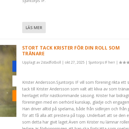
Sjuntorps IF.
LÄS MER
STORT TACK KRISTER FÖR DIN ROLL SOM
TRÄNARE
Upplagt av
2stadfotboll
|
okt 27, 2025
|
Sjuntorps IF herr
|
Krister Andersson.Sjuntorps IF vill som förening rikta ett 
tack till Krister Andersson som valt att kliva av som tränar
herrlaget inför nästkommande säsong. Krister har bidragit 
föreningen med en oerhörd kunskap, glädje och engage
Han driver alltid på spelarna, både från sidlinjen och från 
för att få alla att prestera på topp. Underbart att se den 
som detta har givit laget.Även om Krister nu lämnar roll
ledare är förhoppningen att han ska fortsätta som spela