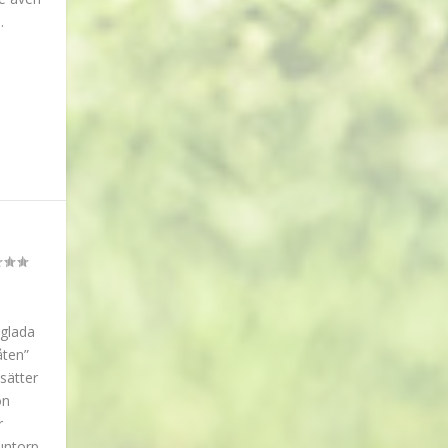
.
 glada
åten”
sätter
on
r
juntorp