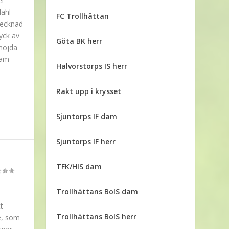
el
dahl
FC Trollhättan
tecknad
yck av
Göta BK herr
 nöjda
ram
Halvorstorps IS herr
Rakt upp i krysset
Sjuntorps IF dam
Sjuntorps IF herr
TFK/HIS dam
Trollhättans BoIS dam
t
Trollhättans BoIS herr
te, som