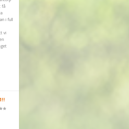
t få
ya
 i full
t vi
 en
nget
!!